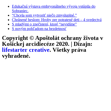
Edukačná výstava embryonálneho vývoja vstúpila do
Sobraniec.
“Chcela som vytvoriť niečo zmysluplné.”
Chránené heslom: Hroby pre potratené deti – 4 svedectvá
S mladými o znečistení, ktoré “nevidíme”
S novým pohľadom na bezdetnosť
Copyright © Apoštolát ochrany života v
Košickej arcidiecéze 2020. | Dizajn:
lifestarter creative
. Všetky práva
vyhradené.