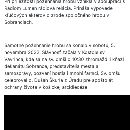
Pri príležitosti požehnania hrobu vznikla v spolupráci s
Rádiom Lumen rádiová relácia. Prináša výpovede
kľúčových aktérov o zrode spoločného hrobu v
Sobranciach.
Samotné požehnanie hrobu sa konalo v sobotu, 5.
novembra 2022. Slávnosť začala v Kostole sv.
Vavrinca, kde sa na sv. omši o 10:30 zhromaždili kňazi
dekanátu Sobrance, predstavitelia mesta a
samosprávy, pozvaní hostia i mnohí farníci. Sv. omšu
celebroval o. Dušan Škurla z Úradu pre apoštolát
ochrany života v košickej arcidiecéze.