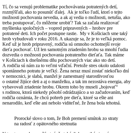
Tí, čo sa venujú problematike pochovávania potratených detí,
rozmýšľali, ako to posunúť ďalej. Ak je toľko ľudí, ktorí o tejto
možnosti pochovania nevedia, a ak aj vedia o možnosti, netušia, ako
treba postupovať, čo môžeme urobiť? Tak sa začala realizovať
myšlienka spoločných – vopred pripravených – hrobov pre
potratené deti. Ich počet postupne rastie. My v Košiciach sme taký
hrob vybudovali v roku 2016. A ukazuje sa, že je to veľká pomoc.
Keď už je hrob pripravený, rodičia sú omnoho ochotnejší svoje
dieťa pochovať. Už len samotným zriadením hrobu sa mnohí ľudia
dozvedia o možnosti pochovania potrateného dieťaťa. Tak máme
v Košiciach k dnešnému dňu pochovaných viac ako sto detí.
A rodičia sú nám za to veľmi vďační. Pretože stres okolo udalosti
spontánneho potratu je veľký. Žena neraz musí zostať niekoľko dní
v nemocnici, je slabá, manžel je zamestnaný starostlivosťou
o ostatné žijúce deti a aj o manželku, a tak im nezostáva energia, aby
vybavovali zriadenie hrobu. Okrem toho by museli „bojovať“
s rodinou, ktorá niekedy pôsobí odrádzajúco a so začudovaním, keď
rodičia oznámia, že chcú pohreb pre dieťa, ktoré sa ešte ani
nenarodilo, keď ešte ani nebolo viditeľné, že žena bola tehotná.
Prorocké slovo o tom, že Boh premení smútok zo straty
na radosť z opätovného stretnutia