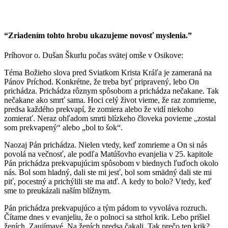
“Zriadením tohto hrobu ukazujeme novosť myslenia.”
Príhovor o. Dušan Škurlu počas svätej omše v Osikove:
Téma Božieho slova pred Sviatkom Krista Kráľa je zameraná na
Pánov Príchod. Konkrétne, že treba byť pripravený, lebo On
prichádza. Prichádza rôznym spôsobom a prichádza nečakane. Tak
nečakane ako smrť sama. Hoci celý život vieme, že raz zomrieme,
predsa každého prekvapí, že zomiera alebo že vidí niekoho
zomierať. Neraz ohľadom smrti blízkeho človeka povieme „zostal
som prekvapený“ alebo „bol to šok“.
Naozaj Pán prichádza. Nielen vtedy, keď zomrieme a On si nás
povolá na večnosť, ale podľa Matúšovho evanjelia v 25. kapitole
Pán prichádza prekvapujúcim spôsobom v biednych ľuďoch okolo
nás. Bol som hladný, dali ste mi jesť, bol som smädný dali ste mi
piť, pocestný a prichýlili ste ma atď. A kedy to bolo? Vtedy, keď
sme to preukázali naším blížnym.
Pán prichádza prekvapujúco a tým pádom to vyvoláva rozruch.
Čítame dnes v evanjeliu, že o polnoci sa strhol krik. Lebo prišiel
ženích. Zaujímavé. Na ženích predsa čakali. Tak prečo ten krik?