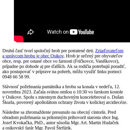
Druhú časť tvorí spoločný hrob pre potratené deti.
Zriaďovateľom
a správcom hrobu je obec Osikov
. Hrob je určený pre obyvateľov
obce, resp. pre ostané obce vo farnosti (Fričkovce, Vaniškovce),
prípadne po dohode aj pre ďalších. Ak sa rodičia potrebujú poradiť,
ako postupovať v príprave na pohreb, môžu využiť linku pomoci
0948 66 58 99.
Slávnosť požehnania pamätníka a hrobu sa konala v nedeľu, 12.
novembra 2023. Začala svätou omšou o 10:30 vo farskom kostole
v Osikove. Spolu s miestnym duchovným koncelebroval o. Dušan
Škurla, poverený apoštolátom ochrany života v košickej arcidiecéze.
Následne sa zhromaždenie presunulo na obecný cintorín. Pred
obradom požehnania sa prítomným prihovoril starosta obce Ing.
Jozef Kvokačka, PhD., autor súsošia Mgr. Art. Martin Hudaček
a osikovský farár Mgr. Pavol Štefúrik.