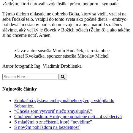
všetkým, ktorí darovali svoje úsilie, prácu, podporu i sympatie.
Týmto dielom ohlasujeme dobrého Boha, ktorý sa vtelil, vzal si na
seba ľudské telo, vstúpil do tohto sveta ako počaté dieťa – embryo,
bol deväť mesiacov pod srdcom svojej mamy a narodil sa. Dnes
slávime, aký veľký je človek v Božích očiach (Žalm 8) a ako takého
si ho chceme uctiť. Amen.
zľava: autor súsošia Martin Hudaček, starosta obce
Jozef Kvokačka, sponzor súsošia Miroslav Micheľ
Autor fotografií: Ing. Vladimír Droblienka
Najnovšie články
Edukačná výstava embryonálneho vývoja vstúpila do
Sobraniec.
“Chcela som vytvoriť niečo zmysluplné.”
Chránené heslom: Hroby pre potratené deti – 4 svedectvá
S mladými o znečistení, ktoré “nevidíme”
S novým pohľadom na bezdetnosť