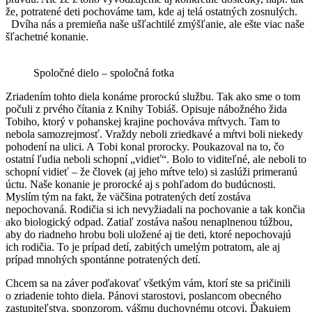
že, potratené deti pochováme tam, kde aj telá ostatných zosnulých.
Dvíha nás a premieňa naše ušľachtilé zmýšľanie, ale ešte viac naše
šľachetné konanie.
Spoločné dielo – spoločná fotka
Zriadením tohto diela konáme prorockú službu. Tak ako sme o tom
počuli z prvého čítania z Knihy Tobiáš. Opisuje nábožného žida
Tobiho, ktorý v pohanskej krajine pochováva mŕtvych. Tam to
nebola samozrejmosť. Vraždy neboli zriedkavé a mŕtvi boli niekedy
pohodení na ulici. A Tobi konal prorocky. Poukazoval na to, čo
ostatní ľudia neboli schopní „vidieť“. Bolo to viditeľné, ale neboli to
schopní vidieť – že človek (aj jeho mŕtve telo) si zaslúži primeranú
úctu. Naše konanie je prorocké aj s pohľadom do budúcnosti.
Myslím tým na fakt, že väčšina potratených detí zostáva
nepochovaná. Rodičia si ich nevyžiadali na pochovanie a tak končia
ako biologický odpad. Zatiaľ zostáva našou nenaplnenou túžbou,
aby do riadneho hrobu boli uložené aj tie deti, ktoré nepochovajú
ich rodičia. To je prípad detí, zabitých umelým potratom, ale aj
prípad mnohých spontánne potratených detí.
Chcem sa na záver poďakovať všetkým vám, ktorí ste sa pričinili
o zriadenie tohto diela. Pánovi starostovi, poslancom obecného
zastupiteľstva, sponzorom, vášmu duchovnému otcovi. Ďakujem