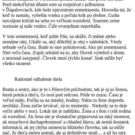
Pred niekoľkými dňami som sa rozprával s príbuznou
v Ďapalovciach, kde bolo epicentrum zemetrasenia. Hovorila mi, že
keď to nastalo, vybehla vonku a počula krik po dedine. Ľudia
navzájom kričali na seba vo veľkom rozrušení. Trasenie zeme
roztrasie aj naše vnútro. Čiže evanjelium nepreháňa.
V tom zemetrasení, keď príde Pán, sa ukáže, či máme alebo
nemáme olej. Ukáže sa, aký dôležitý je olej v nádobách. Vtedy
nebude veľa času. Bude to stav pohotovosti. Ako pri zemetrasení.
Niet veľa času. Zopár sekúnd na to, aby človek vybehol z domu
a nezostal zasypaný. Človek musí rýchlo konať. Inak môže byť
všetko stratené.
Radostné odhalenie diela
Bratia a sestry, ako je to s Pánovým príchodom, tak je aj so ženou,
ktorá potráca dieťa, čo nosí pod srdcom. Príde to zrazu. Času je
veľmi málo. Počíta sa na minúty, hodiny. Nikto to žene dopredu
neohlási. Žena začne krvácať, sú to momenty. Niekedy sa to deje
večer alebo v noci. Lekár nie je nablízku. Žena a s ňou i celá rodina
sú rozrušení. Ak žena nie je dostatočne pripravená na taký moment,
ak nezachová duchaprítomnosť a chladnú hlavu, ak nemá dostatok
informácií, ak jej chýba asistencia blízkeho človeka, tak sa môže
stať, že dieťa nielen potratí, ale aj definitívne stratí… a už ho niet.