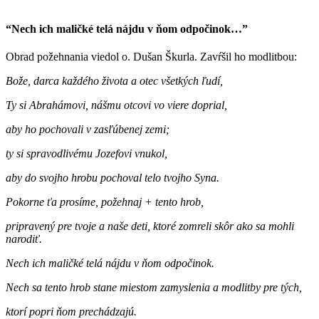
“Nech ich maličké telá nájdu v ňom odpočinok…”
Obrad požehnania viedol o. Dušan Škurla. Zavŕšil ho modlitbou:
Bože, darca každého života a otec všetkých ľudí,
Ty si Abrahámovi, nášmu otcovi vo viere doprial,
aby ho pochovali v zasľúbenej zemi;
ty si spravodlivému Jozefovi vnukol,
aby do svojho hrobu pochoval telo tvojho Syna.
Pokorne ťa prosíme,
požehnaj + tento hrob,
pripravený pre tvoje a naše deti, ktoré zomreli skôr ako sa mohli
narodiť.
Nech ich maličké telá nájdu v ňom odpočinok.
Nech sa tento hrob stane miestom zamyslenia a modlitby pre tých,
ktorí popri ňom prechádzajú.