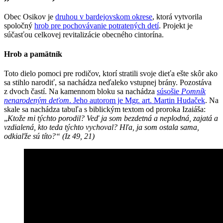
Obec Osikov je
druhou v bardejovskom okrese
, ktorá vytvorila
spoločný
hrob pre pochovávanie potratených detí
. Projekt je
súčasťou celkovej revitalizácie obecného cintorína.
Hrob a pamätník
Toto dielo pomoci pre rodičov, ktorí stratili svoje dieťa ešte skôr ako
sa stihlo narodiť, sa nachádza neďaleko vstupnej brány. Pozostáva
z dvoch častí. Na kamennom bloku sa nachádza
súsošie
Pomník
nenarodeným deťom
. Jeho autorom je Mgr. art. Martin Hudaček
. Na
skale sa nachádza tabuľa s biblickým textom od proroka Izaiáša:
„
Ktože mi týchto porodil? Veď ja som bezdetná a neplodná, zajatá a
vzdialená, kto teda týchto vychoval? Hľa, ja som ostala sama,
odkiaľže sú títo?“ (Iz 49, 21)