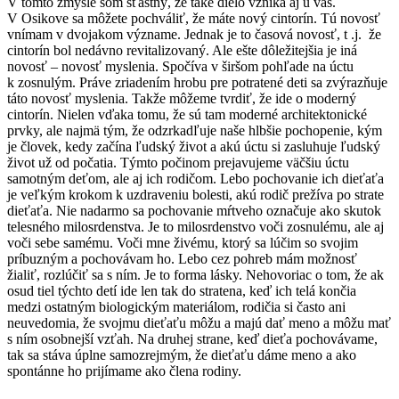
V tomto zmysle som šťastný, že také dielo vzniká aj u vás.
V Osikove sa môžete pochváliť, že máte nový cintorín. Tú novosť
vnímam v dvojakom význame. Jednak je to časová novosť, t .j. že
cintorín bol nedávno revitalizovaný. Ale ešte dôležitejšia je iná
novosť – novosť myslenia. Spočíva v širšom pohľade na úctu
k zosnulým. Práve zriadením hrobu pre potratené deti sa zvýrazňuje
táto novosť myslenia. Takže môžeme tvrdiť, že ide o moderný
cintorín. Nielen vďaka tomu, že sú tam moderné architektonické
prvky, ale najmä tým, že odzrkadľuje naše hlbšie pochopenie, kým
je človek, kedy začína ľudský život a akú úctu si zasluhuje ľudský
život už od počatia. Týmto počinom prejavujeme väčšiu úctu
samotným deťom, ale aj ich rodičom. Lebo pochovanie ich dieťaťa
je veľkým krokom k uzdraveniu bolesti, akú rodič prežíva po strate
dieťaťa. Nie nadarmo sa pochovanie mŕtveho označuje ako skutok
telesného milosrdenstva. Je to milosrdenstvo voči zosnulému, ale aj
voči sebe samému. Voči mne živému, ktorý sa lúčim so svojim
príbuzným a pochovávam ho. Lebo cez pohreb mám možnosť
žialiť, rozlúčiť sa s ním. Je to forma lásky. Nehovoriac o tom, že ak
osud tiel týchto detí ide len tak do stratena, keď ich telá končia
medzi ostatným biologickým materiálom, rodičia si často ani
neuvedomia, že svojmu dieťaťu môžu a majú dať meno a môžu mať
s ním osobnejší vzťah. Na druhej strane, keď dieťa pochovávame,
tak sa stáva úplne samozrejmým, že dieťaťu dáme meno a ako
spontánne ho prijímame ako člena rodiny.