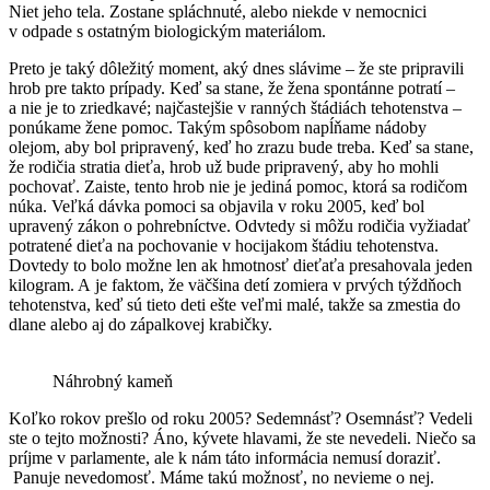
Niet jeho tela. Zostane spláchnuté, alebo niekde v nemocnici
v odpade s ostatným biologickým materiálom.
Preto je taký dôležitý moment, aký dnes slávime – že ste pripravili
hrob pre takto prípady. Keď sa stane, že žena spontánne potratí –
a nie je to zriedkavé; najčastejšie v ranných štádiách tehotenstva –
ponúkame žene pomoc. Takým spôsobom napĺňame nádoby
olejom, aby bol pripravený, keď ho zrazu bude treba. Keď sa stane,
že rodičia stratia dieťa, hrob už bude pripravený, aby ho mohli
pochovať. Zaiste, tento hrob nie je jediná pomoc, ktorá sa rodičom
núka. Veľká dávka pomoci sa objavila v roku 2005, keď bol
upravený zákon o pohrebníctve. Odvtedy si môžu rodičia vyžiadať
potratené dieťa na pochovanie v hocijakom štádiu tehotenstva.
Dovtedy to bolo možne len ak hmotnosť dieťaťa presahovala jeden
kilogram. A je faktom, že väčšina detí zomiera v prvých týždňoch
tehotenstva, keď sú tieto deti ešte veľmi malé, takže sa zmestia do
dlane alebo aj do zápalkovej krabičky.
Náhrobný kameň
Koľko rokov prešlo od roku 2005? Sedemnásť? Osemnásť? Vedeli
ste o tejto možnosti? Áno, kývete hlavami, že ste nevedeli. Niečo sa
príjme v parlamente, ale k nám táto informácia nemusí doraziť.
Panuje nevedomosť. Máme takú možnosť, no nevieme o nej.