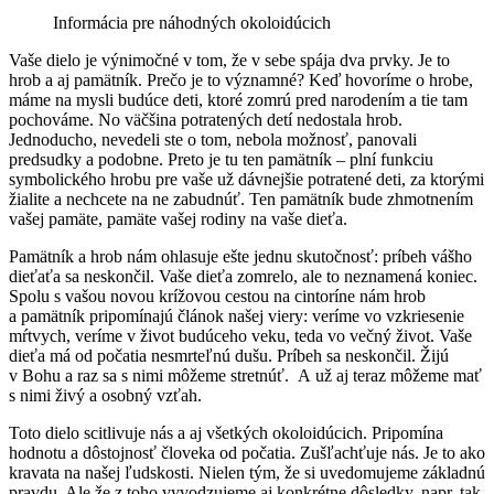
Informácia pre náhodných okoloidúcich
Vaše dielo je výnimočné v tom, že v sebe spája dva prvky. Je to
hrob a aj pamätník. Prečo je to významné? Keď hovoríme o hrobe,
máme na mysli budúce deti, ktoré zomrú pred narodením a tie tam
pochováme. No väčšina potratených detí nedostala hrob.
Jednoducho, nevedeli ste o tom, nebola možnosť, panovali
predsudky a podobne. Preto je tu ten pamätník – plní funkciu
symbolického hrobu pre vaše už dávnejšie potratené deti, za ktorými
žialite a nechcete na ne zabudnúť. Ten pamätník bude zhmotnením
vašej pamäte, pamäte vašej rodiny na vaše dieťa.
Pamätník a hrob nám ohlasuje ešte jednu skutočnosť: príbeh vášho
dieťaťa sa neskončil. Vaše dieťa zomrelo, ale to neznamená koniec.
Spolu s vašou novou krížovou cestou na cintoríne nám hrob
a pamätník pripomínajú článok našej viery: veríme vo vzkriesenie
mŕtvych, veríme v život budúceho veku, teda vo večný život. Vaše
dieťa má od počatia nesmrteľnú dušu. Príbeh sa neskončil. Žijú
v Bohu a raz sa s nimi môžeme stretnúť. A už aj teraz môžeme mať
s nimi živý a osobný vzťah.
Toto dielo scitlivuje nás a aj všetkých okoloidúcich. Pripomína
hodnotu a dôstojnosť človeka od počatia. Zušľachťuje nás. Je to ako
kravata na našej ľudskosti. Nielen tým, že si uvedomujeme základnú
pravdu. Ale že z toho vyvodzujeme aj konkrétne dôsledky, napr. tak